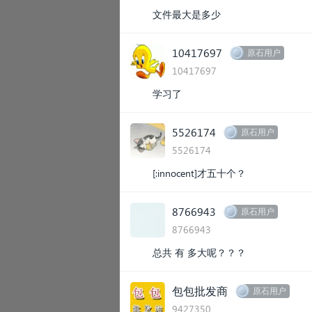
文件最大是多少
10417697
原石用户
10417697
学习了
5526174
原石用户
5526174
[:innocent]才五十个？
8766943
原石用户
8766943
总共 有 多大呢？？？
包包批发商
原石用户
9427350