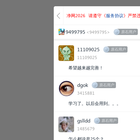
净网2026
请遵守《
服务协议
》严禁
9499795
<9499795>
原石用户
11109025
原石用户
11109025
希望越来越完善！
dgok
原石用户
3415881
学习了。以后会用到。。。
gslldd
原石用户
1485679
怎么都说是25个？