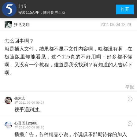
115
打开
安装115APP，随时参与互动
2011-06-08 13:29
狂飞龙翔
怎么回事啊？
就是插入文件，结果都不显示文件内容啊，啥都没有啊，在
极速版里却能看见，这个115真的不好用啊，好多都不懂
啊，又没有一个教程，难道是我没找到？有知道的人告诉下
啊。
举报
铁木宏
#
8
2011-06-09 09:24
视乎遇到过。
心灵回归xp88
#
7
2011-06-09 08:36
插播广告，各种精品小说，小说俱乐部期待你的加入