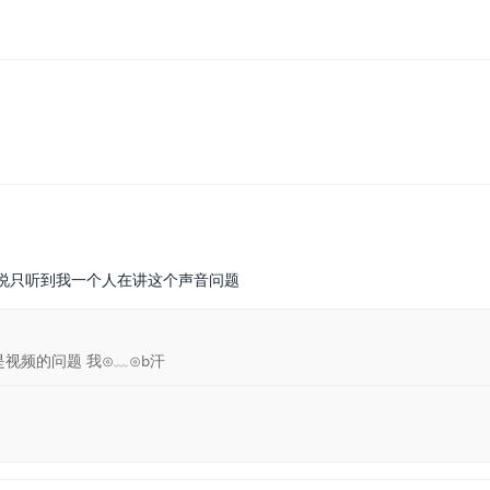
说只听到我一个人在讲这个声音问题
是视频的问题 我⊙﹏⊙b汗