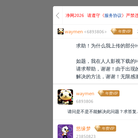
净网2026
请遵守《
服务协议
》严禁
waymen
<6893806>
年费VIP
求助！为什么我上传的部分H
如题，我在人人影视下载的H
请求帮助，谢谢！由于出现
解决的方法，谢谢！无限感
waymen
年费VIP
6893806
请问是不是不能解决此问题？求答复…
悠缘梦
年费VIP
23850823