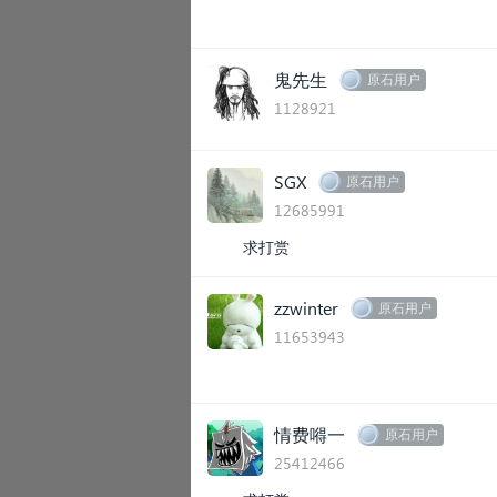
鬼先生
原石用户
1128921
SGX
原石用户
12685991
求打赏
zzwinter
原石用户
11653943
情费嘚一
原石用户
25412466