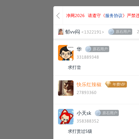
净网2026
请遵守《
服务协议
》严禁
郁vv闷
<1322191>
原石用户
华
原石用户
331889348
求打尝
快乐红辣椒
年费VIP
27893360
小天sk
原石用户
358388352
求打赏过5级