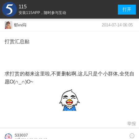
115
打开
安装115APP，随时参与互动
2014-07-14 06:05
郁vv闷
打赏汇总贴
求打赏的都来这里啦,不要删帖啊,这儿只是个小群体,全凭自
愿O(∩_∩)O~
举报
S33037
#