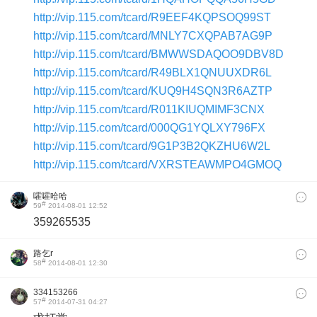
http://vip.115.com/tcard/R9EEF4KQPSOQ99ST
http://vip.115.com/tcard/MNLY7CXQPAB7AG9P
http://vip.115.com/tcard/BMWWSDAQOO9DBV8D
http://vip.115.com/tcard/R49BLX1QNUUXDR6L
http://vip.115.com/tcard/KUQ9H4SQN3R6AZTP
http://vip.115.com/tcard/R011KIUQMIMF3CNX
http://vip.115.com/tcard/000QG1YQLXY796FX
http://vip.115.com/tcard/9G1P3B2QKZHU6W2L
http://vip.115.com/tcard/VXRSTEAWMPO4GMOQ
嚯嚯哈哈
#
59
2014-08-01 12:52
359265535
路乞r
#
58
2014-08-01 12:30
334153266
#
57
2014-07-31 04:27