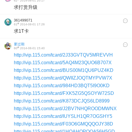
62
2014-08-01 20:17
求打赏升级
361499071
#
61
2014-08-01 17:26
求1T卡
要过期
#
60
2014-08-01 15:40
http://vip.115.com/tcard/2J33GVTQV5MREVVH
http://vip.115.com/tcard/5AQ4M23QUO6B707X
http://vip.115.com/tcard/BUS00M1QU6PUZ4KD
http://vip.115.com/tcard/QWIIZJOQTMYPVW7X
http://vip.115.com/tcard/984HD3BQT5I9O0KD
http://vip.115.com/tcard/FXK5ZG5QSOYW72SD
http://vip.115.com/tcard/K873DCJQS6LD8999
http://vip.115.com/tcard/J2BV7NHQROODMWNX
http://vip.115.com/tcard/IUYSLH1QR7OGSHY5
http://vip.115.com/tcard/F03O6GMQQQOJY38D
http://vip.115.com/tcard/1HQAHOPQQA56H5GD