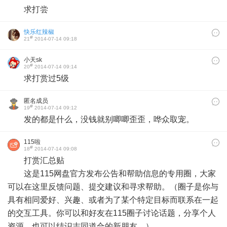
求打尝
快乐红辣椒
#
21
2014-07-14 09:18
小天sk
#
20
2014-07-14 09:14
求打赏过5级
匿名成员
#
19
2014-07-14 09:12
发的都是什么，没钱就别唧唧歪歪，哗众取宠。
115啦
#
18
2014-07-14 09:08
打赏汇总贴
这是115网盘官方发布公告和帮助信息的专用圈，大家
可以在这里反馈问题、提交建议和寻求帮助。（圈子是你与
具有相同爱好、兴趣、或者为了某个特定目标而联系在一起
的交互工具。你可以和好友在115圈子讨论话题，分享个人
资源，也可以结识志同道合的新朋友。）