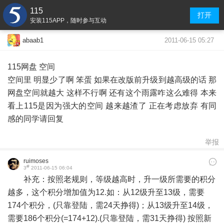
115
打开
安装115APP，随时参与互动
2011-06-15 05:27
abaab1
115网盘 空间
空间里 明显少了啊 笨蛋 如果在改版前升级到越高级的话 那
网盘空间就越大 这样不行啊 还有这个雨露咋这么难得 本来
看上115是因为强大的空间 越来越渣了 正在考虑放弃 有同
感的同学请回复
举报
ruimoses
#
3
2011-06-15 06:04
补充：按照老规则，等级越高时，升一级所需要的积分
越多，这个积分增加值为12.如：从12级升至13级，需要
174个积分，(只靠登陆，需24天挣得)；从13级升至14级，
需要186个积分(=174+12).(只靠登陆，需31天挣得) 按照新