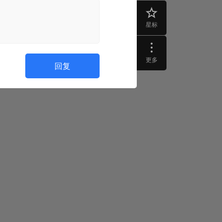
星标
更多
回复