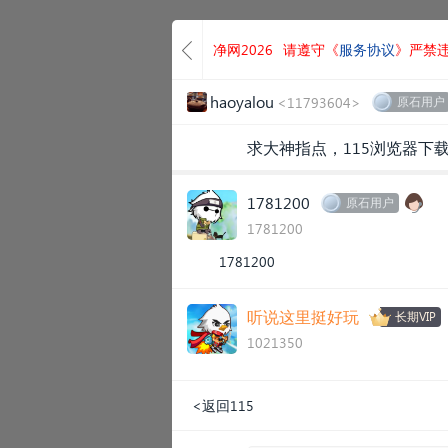
净网2026
请遵守《
服务协议
》严禁
haoyalou
<11793604>
原石用户
求大神指点，115浏览器下
1781200
原石用户
1781200
1781200
听说这里挺好玩
长期VIP
1021350
<返回115