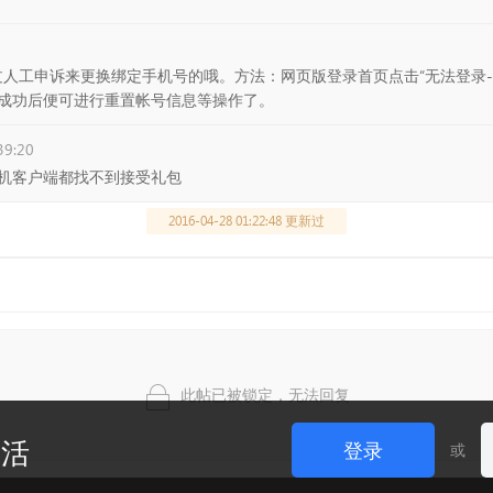
过人工申诉来更换绑定手机号的哦。方法：网页版登录首页点击“无法登录-
成功后便可进行重置帐号信息等操作了。
39:20
机客户端都找不到接受礼包
2016-04-28 01:22:48 更新过
此帖已被锁定，无法回复
生活
登录
或