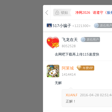
锁贴
净网2026
请遵守《
服
517小骗子
<1221300>
原石用户
飞龙在天
原石用户
8052528
去网吧下载再上传115速度快
阿莱城
年费VIP
1414414
无解
XUAN.F
2016-04-28 02:51:4
正解！