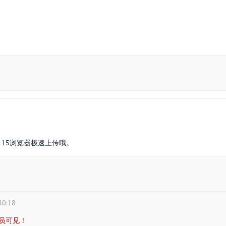
15浏览器极速上传哦。
30:18
员可见！