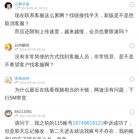
云舞菲扬
#
10
2018-05-31 06:33
现在联系客服这么累啊？找链接找半天，新版是不是想
取消客服？
而且还限制上传速度，越来越慢，会员也要限速吗？
以何解忧
#
9
2018-05-28 09:34
没有非常简便的方式找到客服人员，非常怪异。是不是
不希望客户找客服啊？
香蕉精神
#
8
2018-05-20 13:00
为什么最近在线看视频相当的卡顿，网速没有问题，下
行5M带宽
84213391
#
7
2017-04-25 13:58
请问下，我之前的115账号
18749619121
申诉成功了，
但是那天忘记修改，第二天进去就说我账号不存在，我的账