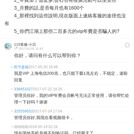
2_年費加了這麼多,会石否有推廣活動可以便宜些
3_月費的話,是否每月也有1600个
4_那裡找到這些說明,現在版面上連絡客服的途徑也沒
有
5_你們江湖上那些二百多元的vip年費是否騙人的?
115客服-小贝
#
1
2017-01-02 11:42
你好，请问有什么可以帮到你？
吃亏是福
2017-05-20 16:48
我是VIP 上海电信200兆，也只能下载1兆左右，不稳定，速盼
回复
338451027
2017-07-22 18:20
管理员你好，我的VlP年费会员帐号无法正常使用，请你帮忙处
理一下好吗？谢谢
325559553
2017-07-24 17:04
管理员你好,我现在看视频很卡，
啦啦啦啦
2018-05-19 02:26
现在国外手机号接不到验证码，已经两天了