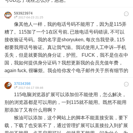
号UD忘了现在怎么办，急急。
593923974
#
6
2017-04-23 21:25
像其他人一样，我的电话号码不能用了，因为是115弄
糟了。115加了一个1在区号前, 已致电话号码错误, 不可以
接收验证号码。我的名字是shoryuken, 每次当我登录, 115
都要我用话号验证。真让我气恼。我试使用人工申诉--手机
丢失，但是就要我的身分证，护照。 FUCK，我不是住在中
国，我如何提供身分证码？我想更新我的会员充值年费，
again fuck, 很嘛烦。我会给你发个电子邮件关于所有细节的
37034398
#
5
2017-04-17 09:46
115电脑浏览器扩展可以添加但不能使用，怎么解决，
别的浏览器都是可以用的，一到115就不能用。既然不能用
那添加了又有什么用啊？
猴油可以添加，这个网站上的脚本不能直接安装，要下
载，下载了也安装不了，通过管理扩展可以直接拉入到扩展