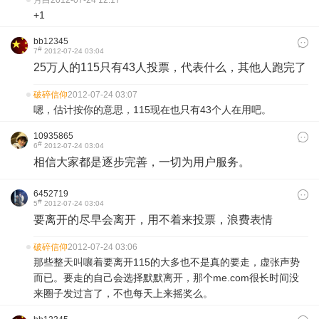
月白
2012-07-24 12:17
+1
bb12345
#
7
2012-07-24 03:04
25万人的115只有43人投票，代表什么，其他人跑完了
破碎信仰
2012-07-24 03:07
嗯，估计按你的意思，115现在也只有43个人在用吧。
10935865
#
6
2012-07-24 03:04
相信大家都是逐步完善，一切为用户服务。
6452719
#
5
2012-07-24 03:04
要离开的尽早会离开，用不着来投票，浪费表情
破碎信仰
2012-07-24 03:06
那些整天叫嚷着要离开115的大多也不是真的要走，虚张声势
而已。要走的自己会选择默默离开，那个me.com很长时间没
来圈子发过言了，不也每天上来摇奖么。