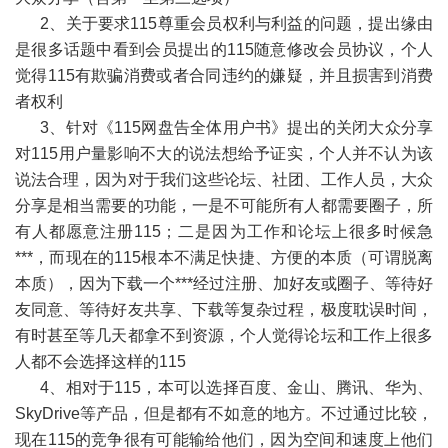
2、关于要求115尊重会员权利与利益的问题，提出缘由
是很多话题中看到会员提出的115随意修改会员协议，个人
觉得115有欺骗消费或者合同违约的嫌疑，并且损害到消费
者权利
3、针对《115网盘告全体用户书》提出的关闭大众分享
对115用户量影响不大的说法想给予证实，个人并不认为该
说法合理，因为对于我们这些论坛、社团、工作人员，大众
分享是相当需要的功能，一是不可能所有人都需要圈子，所
有人都愿意注册115；二是因为工作和论坛上很多时候急
***，而现在的115根本不满足快捷、方便的本质（可谓脱离
本质），因为下载一个***经过注册、加好友或圈子、等待好
友同意、等待好友共享、下载等复杂过程，极度耽误时间，
有时甚至等几天都拿不到资源，个人觉得论坛和工作上很多
人都不会选择这样的115
4、相对于115，本可以选择百度、金山、腾讯、华为、
SkyDrive等产品，但是都有不如意的地方。不过通过比较，
现在115的竞争很有可能输给他们，因为空间和速度上他们