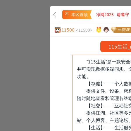
本区置顶
净网2026
请遵守
11500
<11500>
年费VIP
115生活
_
“115生活”是一款
并可实现数据多端同步、
功能。
【存储】——个人数
提供文件、设备、密
随时随地查看和管理各终
【社交】——互动社
提供江湖、社区等多
站、个人博客、主题论坛
【生活】——生活服