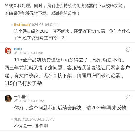
的核查和处理。同时，我们也会持续优化浏览器的下载校验功能，
以确保你能够无忧下载。感谢你的反馈！
lhstianxia
2024-08-04 01:11
这个远古级的BUG一直不解决，还无故下架PC端，你们有什么
底气还在说冠冕堂皇的话？！
esco
#
3
2024-08-03 11:06
115全产品线历史遗留bug多得去了，他们就是不修。
两三年前我就又提了这问题，客服给我答复说让用网盘客户
端，有文件校验。现在直接下架，倒逼用户回破浏览器，
115自己打脸了😂
一生相伴
#
2
2024-08-03 10:52
你好，这个问题我们后续会解决，请2036年再来反馈
九条凛
2024-08-03 15:43
不愧是一生相伴啊