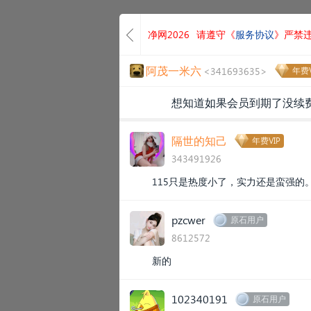
净网2026
请遵守《
服务协议
》严禁
阿茂一米六
<341693635>
年费V
想知道如果会员到期了没续
隔世的知己
年费VIP
343491926
115只是热度小了，实力还是蛮强的
pzcwer
原石用户
8612572
新的
102340191
原石用户