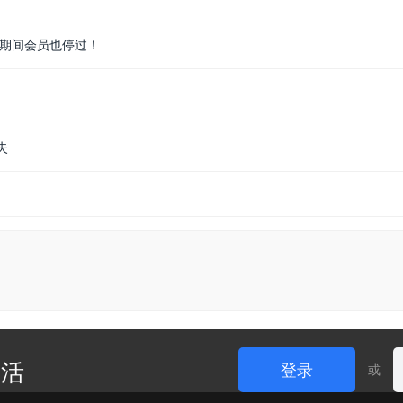
，期间会员也停过！
失
生活
登录
或