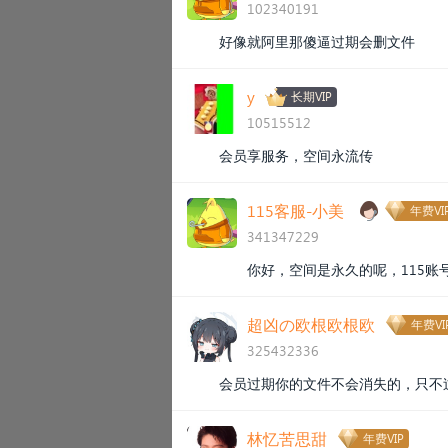
102340191
好像就阿里那傻逼过期会删文件
y
长期VIP
10515512
会员享服务，空间永流传
115客服-小美
年费VI
341347229
你好，空间是永久的呢，115
超凶の欧根欧根欧
年费VI
325432336
会员过期你的文件不会消失的，只不
林忆苦思甜
年费VIP