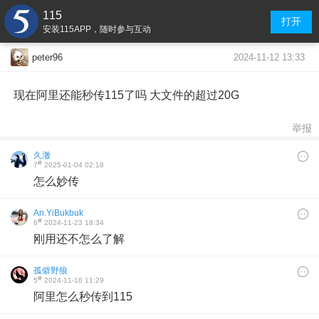
115
打开
安装115APP，随时参与互动
2024-11-12 13:33
peter96
现在阿里还能秒传115了吗 大文件的超过20G
举报
久澈
#
7
2025-01-04 02:18
怎么妙传
An.YiBukbuk
#
6
2024-11-23 18:34
刚用还不怎么了解
孤僻野狼
#
5
2024-11-16 11:29
阿里怎么秒传到115