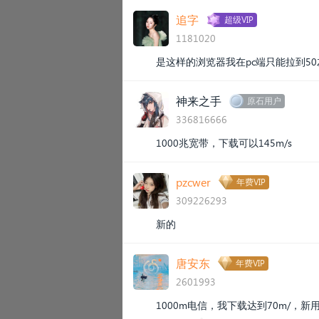
追字
超级VIP
1181020
是这样的浏览器我在pc端只能拉到50左
神来之手
原石用户
336816666
1000兆宽带，下载可以145m/s
pzcwer
年费VIP
309226293
新的
唐安东
年费VIP
2601993
1000m电信，我下载达到70m/，新