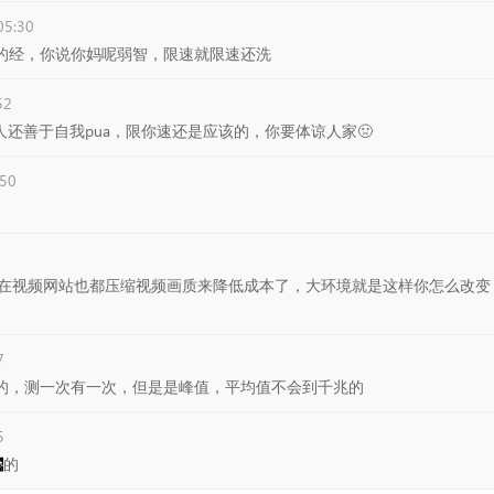
05:30
念的经，你说你妈呢弱智，限速就限速还洗
52
，人还善于自我pua，限你速还是应该的，你要体谅人家🤢
:50
在视频网站也都压缩视频画质来降低成本了，大环境就是这样你怎么改变
7
以的，测一次有一次，但是是峰值，平均值不会到千兆的
5
的