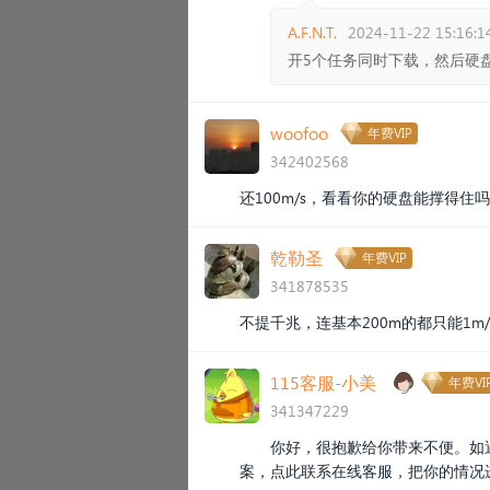
A.F.N.T.
2024-11-22 15:16:1
开5个任务同时下载，然后硬
woofoo
年费VIP
342402568
还100m/s，看看你的硬盘能撑得住
乾勒圣
年费VIP
341878535
不提千兆，连基本200m的都只能1
115客服-小美
年费VI
341347229
你好，很抱歉给你带来不便。如遇
案，点此联系在线客服，把你的情