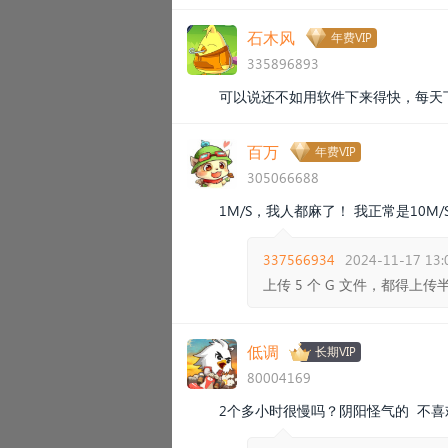
石木风
年费VIP
335896893
可以说还不如用软件下来得快，每天
百万
年费VIP
305066688
1M/S，我人都麻了！ 我正常是10M
337566934
2024-11-17 13:
上传 5 个 G 文件，都得上传半
低调
长期VIP
80004169
2个多小时很慢吗？阴阳怪气的 不