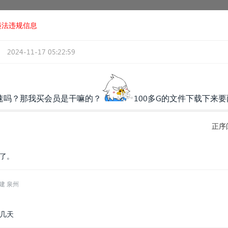
违法违规信息
2024-11-17 05:22:59
速吗？那我买会员是干嘛的？
100多G的文件下载下来
正序
开了。
建 泉州
好几天