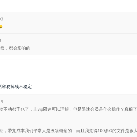
03

3
硬盘，都会影响的
的话容易掉线不稳定
19
动不动都千兆了，非vip限速可以理解，但是限速会员是什么操作？真服
的经，带宽成本我们平常人是没啥概念的，而且我觉得100多G的文件是很