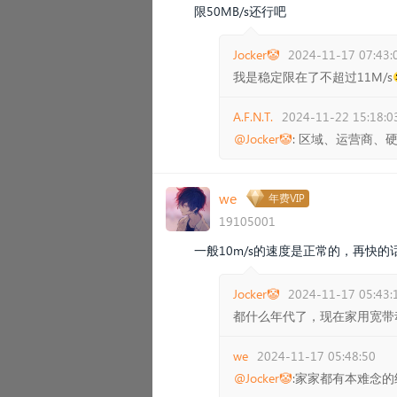
限50MB/s还行吧
Jocker🤡
2024-11-17 07:43:
我是稳定限在了不超过11M/s
A.F.N.T.
2024-11-22 15:18:0
@Jocker🤡
: 区域、运营商、
we
年费VIP
19105001
一般10m/s的速度是正常的，再快
Jocker🤡
2024-11-17 05:43:
都什么年代了，现在家用宽带
we
2024-11-17 05:48:50
@Jocker🤡
:家家都有本难念