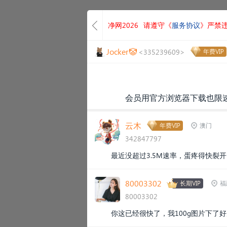
净网2026
请遵守《
服务协议
》严禁
Jocker🤡
<335239609>
年费VIP
会员用官方浏览器下载也限
云木
年费VIP
澳门
342847797
最近没超过3.5M速率，蛋疼得快裂
80003302
长期VIP
福
80003302
你这已经很快了，我100g图片下了