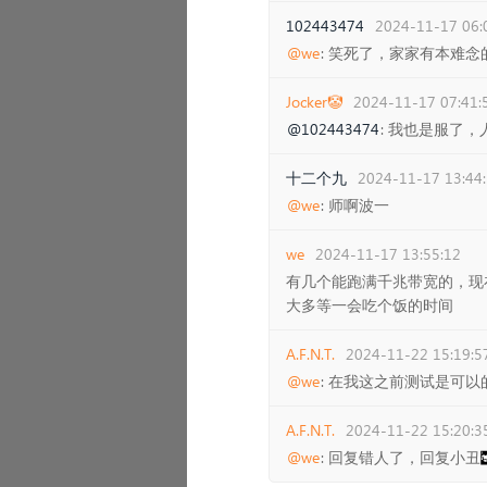
102443474
2024-11-17 06:
@we
: 笑死了，家家有本难
Jocker🤡
2024-11-17 07:41:
@102443474
: 我也是服了
十二个九
2024-11-17 13:44
@we
: 师啊波一
we
2024-11-17 13:55:12
有几个能跑满千兆带宽的，现
大多等一会吃个饭的时间
A.F.N.T.
2024-11-22 15:19:5
@we
: 在我这之前测试是可
A.F.N.T.
2024-11-22 15:20:3
@we
: 回复错人了，回复小丑