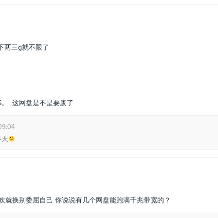
下两三g就不限了
/S。 这网盘是不是要废了
09:04
天😑
喜欢就换别委屈自己 你说说有几个网盘能跑满千兆带宽的？