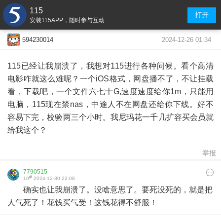
115
打开
安装115APP，随时参与互动
2024-12-26 01:34
594230014
115已经让我崩溃了，我想对115进行各种问候。看个高清
电影咋就这么难呢？一个iOS格式，网盘播不了，不让挂载
看，下载吧，一个文件六七十G,速度速度给你1m，只能用
电脑，115现在禁nas，中途人不在网盘还给你下线。好不
容易下完，校验两三个小时。我尼玛花一千几扩容买会员就
给我这个？
举报
7790515
#
10
2024-12-30 22:08
确实也让我崩溃了。没啥意思了。要死没死的，就是把
人气死了！花钱买气受！这钱花得不舒服！