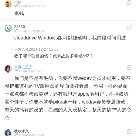
小熊
#
9
2024-12-27 13:52
退钱
25866
#
8
2024-12-26 20:31
clouddrive Windows版可以挂载啊，我前段时间用过
一发入魂
2024-12-27 02:02
收了哪个项目的钱？跑来故意多曝光cd2？
奈良汪星人
#
7
2024-12-26 15:53
你们是不是有毛病，你要不就wedav会员才能用，要不
就把那该死的TV版网盘的界面做好看点，狗屎一样的界面
一点点都不考虑美观，还有我也是apple tv用户，不挂载我
看个锤子，你要不就学pikpak一样，wedav会员专属挂载，
整天的搞有的没的，白嫖的人又没搞定，整天的搞***人的心
态
牧牧永久
#
6
2024-12-26 15:24