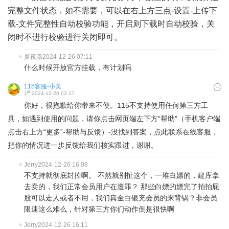
完整文件状态，如不需要，可以在右上方三点-设置-上传下
载-文件完整性自动校验功能，开启则下载时自动校验，关
闭时不进行校验进行关闭即可。
夏夜霜
2024-12-26 07:11
什么时候开放官方挂载，有计划吗
115客服-小美
#
1
2024-12-26 02:17
你好，很抱歉给你带来不便。115不支持使用任何第三方工
具，如遇到使用的问题，请你点击网页端左下方“帮助”（手机客户端
点击右上方“更多”-帮助与反馈）-没找到答案，点此联系在线客服，
把你的情况进一步反馈给我们核实跟进，谢谢。
Jerry
2024-12-26 16:08
不支持就彻底封掉啊。 不然就别扯这个，一堆白嫖的，建库拿
去卖的，我们正常会员用户在遭罪？ 那些白嫖的嫖完了拍拍屁
股可以走人或者不用，我们真金白银充会员的来背锅？非会员
限速这么难么，针对第三方你们动作倒是很快啊
Jerry
2024-12-26 16:11