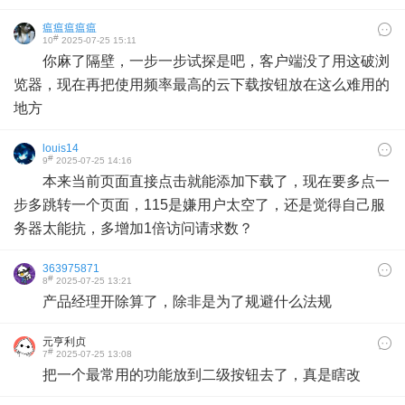
瘟瘟瘟瘟瘟
#
10
2025-07-25 15:11
你麻了隔壁，一步一步试探是吧，客户端没了用这破浏
览器，现在再把使用频率最高的云下载按钮放在这么难用的
地方
louis14
#
9
2025-07-25 14:16
本来当前页面直接点击就能添加下载了，现在要多点一
步多跳转一个页面，115是嫌用户太空了，还是觉得自己服
务器太能抗，多增加1倍访问请求数？
363975871
#
8
2025-07-25 13:21
产品经理开除算了，除非是为了规避什么法规
元亨利贞
#
7
2025-07-25 13:08
把一个最常用的功能放到二级按钮去了，真是瞎改