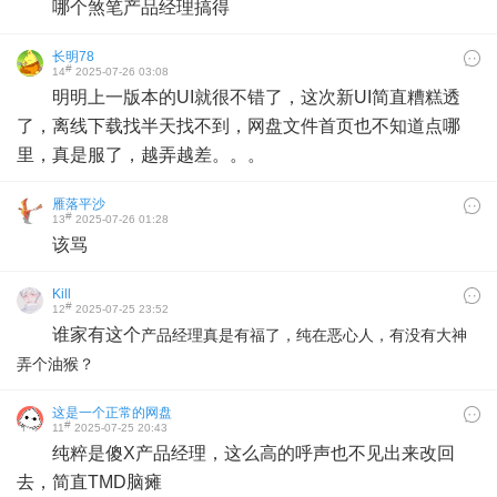
哪个煞笔产品经理搞得
长明78
#
14
2025-07-26 03:08
明明上一版本的UI就很不错了，这次新UI简直糟糕透
了，离线下载找半天找不到，网盘文件首页也不知道点哪
里，真是服了，越弄越差。。。
雁落平沙
#
13
2025-07-26 01:28
该骂
Kill
#
12
2025-07-25 23:52
谁家有这个
产品经理真是有福了，纯在恶心人，有没有大神
弄个油猴？
这是一个正常的网盘
#
11
2025-07-25 20:43
纯粹是傻X产品经理，这么高的呼声也不见出来改回
去，简直TMD脑瘫