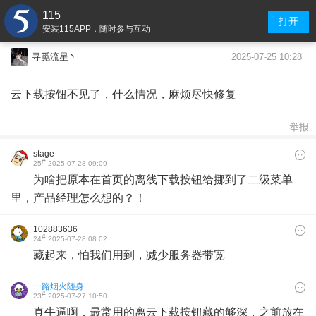
115
打开
安装115APP，随时参与互动
2025-07-25 10:28
寻觅流星丶
云下载按钮不见了，什么情况，麻烦尽快修复
举报
stage
#
25
2025-07-28 09:09
为啥把原本在首页的离线下载按钮给挪到了二级菜单
里，产品经理怎么想的？！
102883636
#
24
2025-07-28 08:02
藏起来，怕我们用到，减少服务器带宽
一路烟火随身
#
23
2025-07-27 10:50
真牛逼啊，最常用的离云下载按钮藏的够深，之前放在