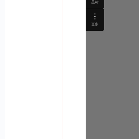
星标
更多