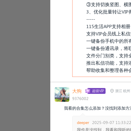
③支持切换竖图、横
3、优化批量转让VI
-----
115生活APP支持
支持VIP会员线上私
一键备份手机中的所有
一键备份通讯录，将
文件分门别类，支持
推出私信功能，支持
帮助收集和整理各种
大狗
超级VIP
浙江 杭州
9376002
我看的合集怎么添加？没找到添加方
deeper
2025-09-07 11:33:2
我也是没找到，我看和我听的