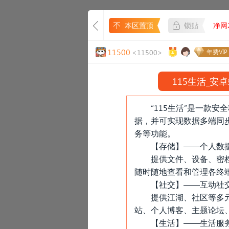
本区置顶
锁贴
净网2
11500
<11500>
年费VIP
115生活_安卓
“115生活”是一款
据，并可实现数据多端同
务等功能。
【存储】——个人数
提供文件、设备、密
随时随地查看和管理各终
【社交】——互动社
提供江湖、社区等多
站、个人博客、主题论坛
【生活】——生活服