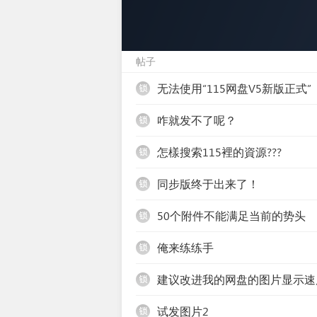
帖子
无法使用“115网盘V5新版正式”
咋就发不了呢？
怎樣搜索115裡的資源???
同步版终于出来了！
锁
50个附件不能满足当前的势头
锁
俺来练练手
锁
建议改进我的网盘的图片显示速
锁
试发图片2