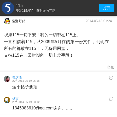
115
打开
安装115APP，随时参与互动
2014-05-18 01:24
枭湘野鹤
祝愿115一切平安！我的一切都在115上。
一直相信着115，从2009年5月存的第一份文件，到现在，
所有的都放在115上，无备用网盘，
支持115在非常时期的一切非常手段！
举报
璐夕法
#
27
2014-05-19 05:16
这个帖子要顶
扬言
#
26
2014-05-19 03:12
1345983610@qq.com谢谢。。。