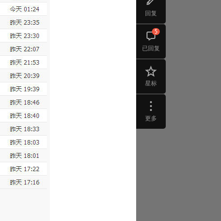
回复
5
已回复
星标
更多