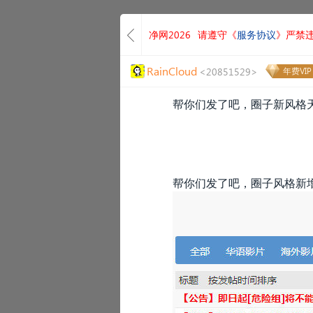
净网2026
请遵守《
服务协议
》严禁
RainCloud
<20851529>
年费VIP
帮你们发了吧，圈子
新
风格
帮你们发了吧，圈子风格新增