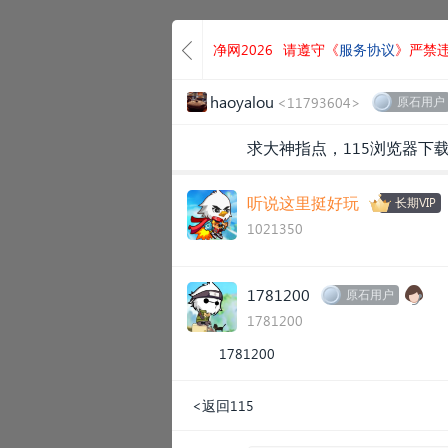
净网2026
请遵守《
服务协议
》严禁
haoyalou
<11793604>
原石用户
求大神指点，115浏览器下
听说这里挺好玩
长期VIP
1021350
1781200
原石用户
1781200
1781200
<返回115