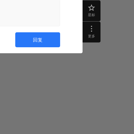
星标
更多
回复